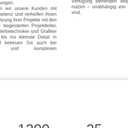
Verfügung stehenden Mög
sungen.
nutzen – unabhängig von 
en wir unsere Kunden mit
sind.
mpetenz und verhelfen ihnen
zung ihrer Projekte mit den
egeisterten Projektleiter,
 Werbetechniker und Grafiker
bis ins kleinste Detail in
und betreuen Sie auch bei
kten und komplexen